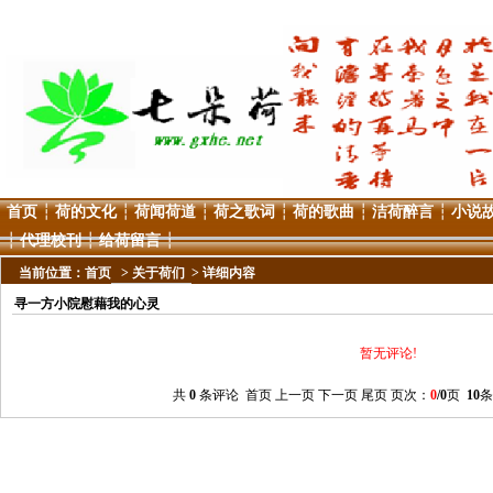
首页
┆
荷的文化
┆
荷闻荷道
┆
荷之歌词
┆
荷的歌曲
┆
洁荷醉言
┆
小说
┆
代理校刊
┆
给荷留言
┆
当前位置：
首页
>
关于荷们
> 详细内容
寻一方小院慰藉我的心灵
暂无评论!
共
0
条评论 首页 上一页 下一页 尾页 页次：
0
/0
页
10
条