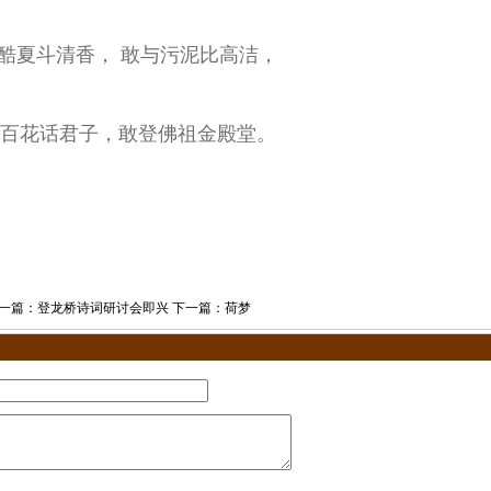
酷夏斗清香， 敢与污泥比高洁，
百
花话
君子，敢登佛祖金殿堂。
一篇：
登龙桥诗词研讨会即兴
下一篇：
荷梦