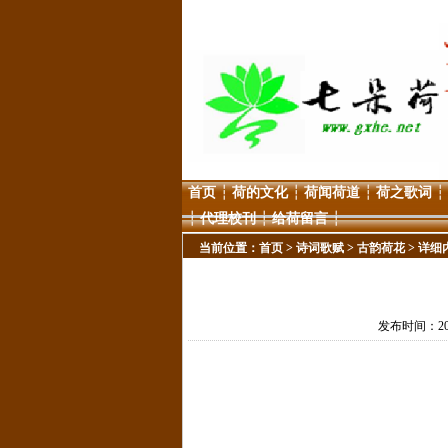
首页
┆
荷的文化
┆
荷闻荷道
┆
荷之歌词
┆
┆
代理校刊
┆
给荷留言
┆
当前位置：
首页
>
诗词歌赋
>
古韵荷花
> 详细
发布时间：200