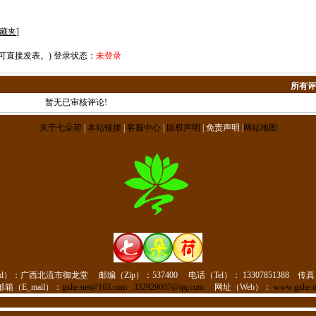
藏夹
]
可直接发表。) 登录状态：
未登录
所有评论
暂无已审核评论!
关于七朵荷
|
本站链接
|
客服中心
|
版权声明
| 免责声明 |
网站地图
d）：
广西北流市御龙堂
邮编（Zip）：537400
电话（Tel）：
13307851388
传真
邮箱（E_mail）：
gxhe.net@163.com
332929007@qq.com
网址（Web）：
www.gxhe.n