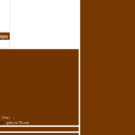
[0]
（Fax）：
et
gxhe.zw78.com