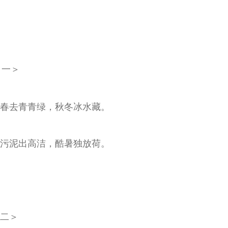
一＞
春去青青绿，秋冬冰水藏。
污泥出高洁，酷暑独放荷。
＞