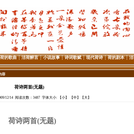
荷的歌曲
┆
洁荷醉言
┆
小说故事
┆
诗词歌赋
┆
现代荷诗
┆
荷的剧本
┆
洁
内容
荷诗两首(无题)
9/12/14 阅读次数：3487 字体大小: 【
小
】 【
中
】【
大
】
荷诗两首
(
无题
)